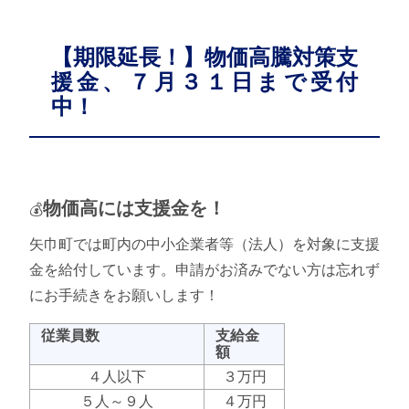
【期限延長！】物価高騰対策支
援金、７月３１日まで受付
中！
物価高には支援金を！
💰
矢巾町では町内の中小企業者等（法人）を対象に支援
金を給付しています。申請がお済みでない方は忘れず
にお手続きをお願いします！
従業員数
支給金
額
４人以下
３万円
５人～９人
４万円